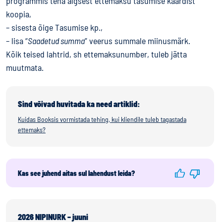
programmis teha algsest ettemaksu tasumise kaardist
koopia,
– sisesta õige Tasumise kp.,
– lisa “
Saadetud summa
” veerus summale miinusmärk.
Kõik teised lahtrid, sh ettemaksunumber, tuleb jätta
muutmata.
Sind võivad huvitada ka need artiklid:
Kuidas Booksis vormistada tehing, kui kliendile tuleb tagastada
ettemaks?
Kas see juhend aitas sul lahendust leida?
2026 NIPINURK – juuni