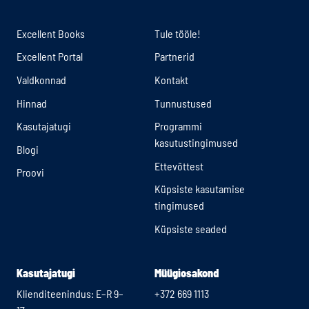
Excellent Books
Tule tööle!
Excellent Portal
Partnerid
Valdkonnad
Kontakt
Hinnad
Tunnustused
Kasutajatugi
Programmi
kasutustingimused
Blogi
Ettevõttest
Proovi
Küpsiste kasutamise
tingimused
Küpsiste seaded
Kasutajatugi
Müügiosakond
Klienditeenindus: E–R 9–
+372 669 1113