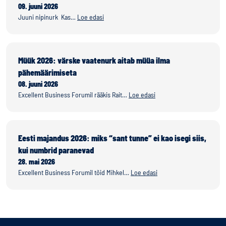
09. juuni 2026
Juuni nipinurk Kas…
Loe edasi
Müük 2026: värske vaatenurk aitab müüa ilma
pähemäärimiseta
08. juuni 2026
Excellent Business Forumil rääkis Rait…
Loe edasi
Eesti majandus 2026: miks “sant tunne” ei kao isegi siis,
kui numbrid paranevad
28. mai 2026
Excellent Business Forumil tõid Mihkel…
Loe edasi