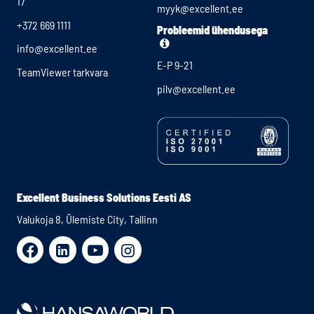
17
myyk@excellent.ee
+372 669 1111
Probleemid ühendusega
info@excellent.ee
E-P 9-21
TeamViewer tarkvara
pilv@excellent.ee
Excellent Business Solutions Eesti AS
Valukoja 8, Ülemiste City, Tallinn