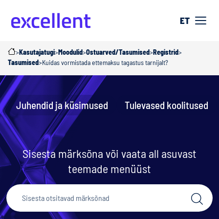
ET
>
Kasutajatugi
>
Moodulid
>
Ostuarved/Tasumised
>
Registrid
>
Tasumised
>
Kuidas vormistada ettemaksu tagastus tarnijalt?
Juhendid ja küsimused
Tulevased koolitused
Sisesta märksõna või vaata all asuvast
teemade menüüst