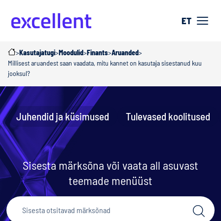
ET
>
Kasutajatugi
>
Moodulid
>
Finants
>
Aruanded
>
Millisest aruandest saan vaadata, mitu kannet on kasutaja sisestanud kuu
jooksul?
Juhendid ja küsimused
Tulevased koolitused
Sisesta märksõna või vaata all asuvast
teemade menüüst