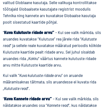
valitud Globlaane kasutaja. Selle valikuga kontrollitakse
töötajaid Globaalsete kasutajate registrist moodulis
Tehnika ning kannete arv kuvatakse Globaalse kasutaja
poolt sisestatud kaartide põhjal.
“
Kuva Kulutuste ridade arvu”
– Kui see valik märkida, siis
aruandes kuvatakse “Kulutuse” rea järele rida “
Kulutuste
read
” ja sellele reale kuvatakse määratud perioodis kõikide
Kulutuste kaartide pealt ridade arvu. Sel juhul sisaldab
aruandes rida „
Kokku
“ väärtus kannete kulutuste ridade
arvu mitte Kulutuste kaartide arvu.
Kui valik “
Kuva kulutuste ridade arvu
” on aruande
määramisaknas täitmata, siis aruandesse ei kuvata rida
„
Kulutuste read
“.
“
Kuva Kannete ridade arvu”
– Kui see valik märkida, siis
näidatakse aruandes osa “
Kannete read
“, kus näidatakse