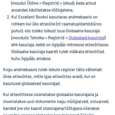
(moodul Üldine > Registrid >
Isikud
), keda antud
aruandes käsitletakse töötajatena.
Kui Excellent Booksi kasutavas andmebaasis on
rohkem kui üks ettevõte (nt raamatupidamisbüroo
puhul), siis tuleks Isikust luua Globaalne kasutaja
(moodulis Tehnika > Registrid >
Globaalsed kasutajad
)
ehk kasutaja, kellel on ligipääs mitmesse ettevõttesse.
Globaalse kasutaja kaardil tuleb määrata ettevõtted,
kuhu ligipääs antakse.
Kogu andmebaasis tuleb
Isikute
register täita vähemalt
ühes ettevõttes, mitte igas ettevõttes eraldi, kui on
kasutusel globaalsed kasutajad.
Kui ettevõttesse sisenetakse globaalse kasutajana ja
sisestatakse uusi dokumente nagu müügiarved, ostuarved,
kanded jne siis kaardi sisestajana/töötajana võetakse