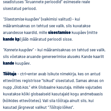
seadistuses “Aruannete perioodid” esimesele reale
sisestatud periood.
“Sisestamise kuupäev”
(vaikimisi valitud) – kui
määramisaknas on tehtud see valik, siis kuvatakse
aruandesse kaardid, mille
sisestamise
kuupäev (mitte
kande kp
) jääb määratud perioodi sisse.
“Kannete kuupäev”
– kui määramisaknas on tehtud see valik,
siis võetakse aruande genereerimise aluseks Kande kaarilt
kande
kuupäev.
Töötaja
– ctrl+enter avab Isikute nimekirja, kes on antud
ettevõttes registrisse “Isikud” sisestatud. Samas aknas on
nupp „
Glob.kas.
“ ehk Globaalne kasutaja, millele vajutades
kuvatakse kõiki globaalseid kasutajaid kogu andmebaasis
(kõikides ettevõtetes). Vali siia töötaja ainult siis, kui
kasutad järgnevat valikut “
Töötaja lõikes
“.