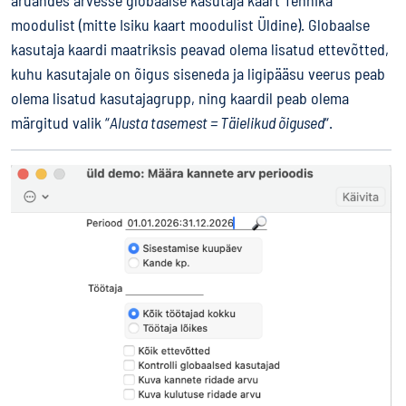
aruandes arvesse globaalse kasutaja kaart Tehnika
moodulist (mitte Isiku kaart moodulist Üldine). Globaalse
kasutaja kaardi maatriksis peavad olema lisatud ettevõtted,
kuhu kasutajale on õigus siseneda ja ligipääsu veerus peab
olema lisatud kasutajagrupp, ning kaardil peab olema
märgitud valik “
Alusta tasemest = Täielikud õigused
“.