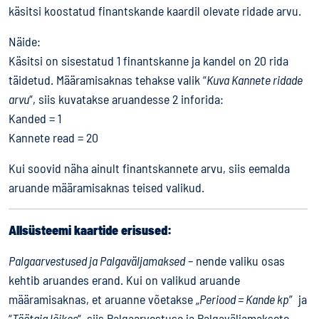
käsitsi koostatud finantskande kaardil olevate ridade arvu.
Näide:
Käsitsi on sisestatud 1 finantskanne ja kandel on 20 rida
täidetud. Määramisaknas tehakse valik “
Kuva Kannete ridade
arvu
“, siis kuvatakse aruandesse 2 inforida:
Kanded = 1
Kannete read = 20
Kui soovid näha ainult finantskannete arvu, siis eemalda
aruande määramisaknas teised valikud.
Allsüsteemi kaartide erisused:
Palgaarvestused ja Palgaväljamaksed
– nende valiku osas
kehtib aruandes erand. Kui on valikud aruande
määramisaknas, et aruanne võetakse „
Periood = Kande kp
” ja
“
Töötaja lõikes
“, siis Palgaarvestuse ja Palgaväljamaksete