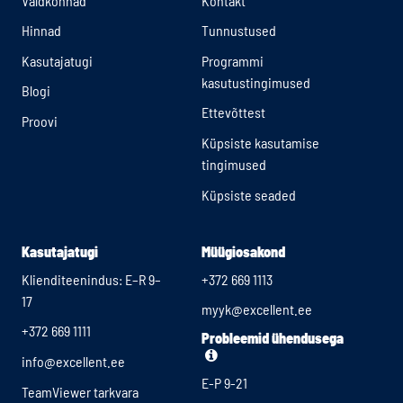
Valdkonnad
Kontakt
Hinnad
Tunnustused
Kasutajatugi
Programmi
kasutustingimused
Blogi
Ettevõttest
Proovi
Küpsiste kasutamise
tingimused
Küpsiste seaded
Kasutajatugi
Müügiosakond
Klienditeenindus: E–R 9–
+372 669 1113
17
myyk@excellent.ee
+372 669 1111
Probleemid ühendusega
info@excellent.ee
E-P 9-21
TeamViewer tarkvara