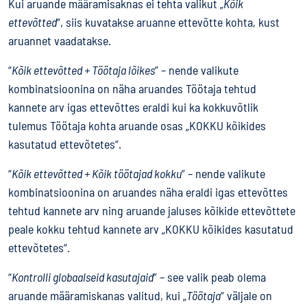
Kui aruande määramisaknas ei tehta valikut „
Kõik
ettevõtted
“, siis kuvatakse aruanne ettevõtte kohta, kust
aruannet vaadatakse.
“
Kõik ettevõtted + Töötaja lõikes
” – nende valikute
kombinatsioonina on näha aruandes Töötaja tehtud
kannete arv igas ettevõttes eraldi kui ka kokkuvõtlik
tulemus Töötaja kohta aruande osas „KOKKU kõikides
kasutatud ettevõtetes“.
“
Kõik ettevõtted + Kõik töötajad kokku
” – nende valikute
kombinatsioonina on aruandes näha eraldi igas ettevõttes
tehtud kannete arv ning aruande jaluses kõikide ettevõttete
peale kokku tehtud kannete arv „KOKKU kõikides kasutatud
ettevõtetes“.
“
Kontrolli globaalseid kasutajaid
” – see valik peab olema
aruande määramiskanas valitud, kui „
Töötaja
“ väljale on