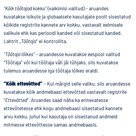
“Kõik töötajad kokku”
(vaikimisi valitud) – aruandes
kuvatakse isikute ja globaalsete kasutajate poolt sisestatud
kõikide registrite kannete arv kokku, vastavalt eelmisele
valikule ehk kas perioodi kanded või sisestatud kanded.
Lahtrit „
Töötaja
“ ei kontrollita.
“Töötaja lõikes”
– aruandesse kuvatakse eespool valitud
“Töötaja” või kui töötaja väli jäi tühjaks, siis kuvatakse
tulemus aruandesse iga töötaja lõikes eraldi.
“Kõik ettevõtted”
– Kui märgid selle valiku, siis aruandesse
kuvatakse kõik andmebaasi ettevõtted vastavalt registrile
“
Ettevõtted
“. Aruandes saad näha ka erinevatesse
ettevõtetesse ehk kogu andmebaasi sisestatud kannete
arvu kokku, juhul kui kasutaja on sisestanud andmeid
mitmesse ettevõttesse samas andmebaasis.