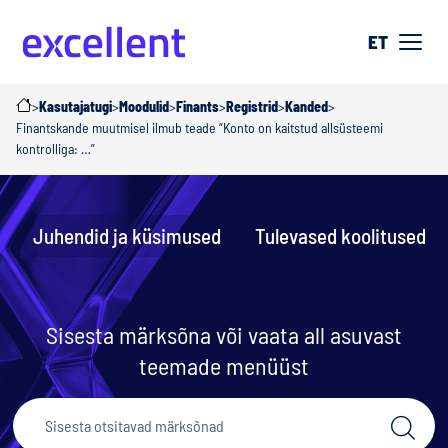
ET
>
Kasutajatugi
>
Moodulid
>
Finants
>
Registrid
>
Kanded
>
Finantskande muutmisel ilmub teade “Konto on kaitstud allsüsteemi
kontrolliga: …”
Juhendid ja küsimused
Tulevased koolitused
Sisesta märksõna või vaata all asuvast
teemade menüüst