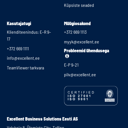
Küpsiste seaded
Kasutajatugi
Müügiosakond
Klienditeenindus: E–R 9–
+372 669 1113
17
myyk@excellent.ee
+372 669 1111
Probleemid ühendusega
info@excellent.ee
E-P 9-21
TeamViewer tarkvara
pilv@excellent.ee
Excellent Business Solutions Eesti AS
Valukoja 8, Ülemiste City, Tallinn