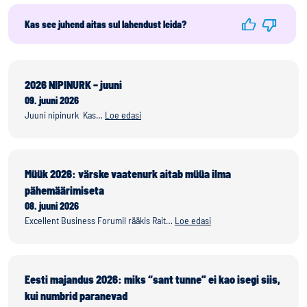
Kas see juhend aitas sul lahendust leida?
2026 NIPINURK – juuni
09. juuni 2026
Juuni nipinurk Kas…
Loe edasi
Müük 2026: värske vaatenurk aitab müüa ilma
pähemäärimiseta
08. juuni 2026
Excellent Business Forumil rääkis Rait…
Loe edasi
Eesti majandus 2026: miks “sant tunne” ei kao isegi siis,
kui numbrid paranevad