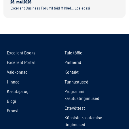
28. mai 2026
Excellent Business Forumil tõid Mihkel…
Loe edasi
Excellent Books
Tule tööle!
Excellent Portal
Partnerid
Valdkonnad
Kontakt
Hinnad
Tunnustused
Kasutajatugi
Programmi
kasutustingimused
Blogi
Ettevõttest
Proovi
Küpsiste kasutamise
tingimused