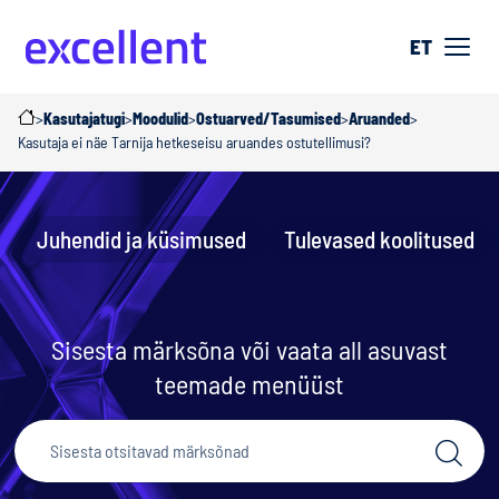
ET
>
Kasutajatugi
>
Moodulid
>
Ostuarved/Tasumised
>
Aruanded
>
Kasutaja ei näe Tarnija hetkeseisu aruandes ostutellimusi?
Juhendid ja küsimused
Tulevased koolitused
Sisesta märksõna või vaata all asuvast
teemade menüüst