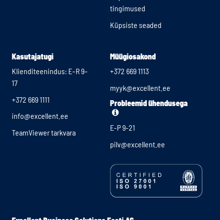
tingimused
Küpsiste seaded
Kasutajatugi
Müügiosakond
Klienditeenindus: E–R 9–
+372 669 1113
17
myyk@excellent.ee
+372 669 1111
Probleemid ühendusega
info@excellent.ee
E-P 9-21
TeamViewer tarkvara
pilv@excellent.ee