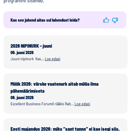
programmi siseneb.
Kas see juhend aitas sul lahendust leida?
2026 NIPINURK – juuni
09. juuni 2026
Juuni nipinurk Kas…
Loe edasi
Müük 2026: värske vaatenurk aitab müüa ilma
pähemäärimiseta
08. juuni 2026
Excellent Business Forumil rääkis Rait…
Loe edasi
Eesti majandus 2026: miks “sant tunne” ei kao isegi siis,