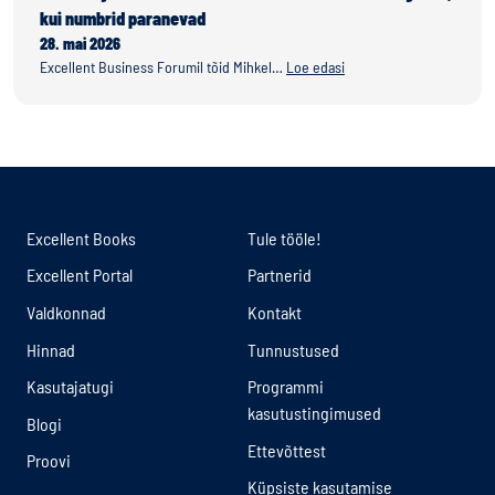
kui numbrid paranevad
28. mai 2026
Excellent Business Forumil tõid Mihkel…
Loe edasi
Excellent Books
Tule tööle!
Excellent Portal
Partnerid
Valdkonnad
Kontakt
Hinnad
Tunnustused
Kasutajatugi
Programmi
kasutustingimused
Blogi
Ettevõttest
Proovi
Küpsiste kasutamise