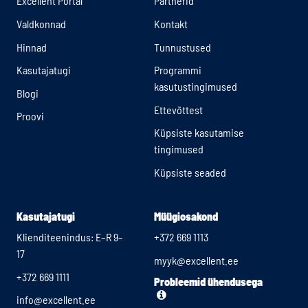
Excellent Portal
Partnerid
Valdkonnad
Kontakt
Hinnad
Tunnustused
Kasutajatugi
Programmi
kasutustingimused
Blogi
Ettevõttest
Proovi
Küpsiste kasutamise
tingimused
Küpsiste seaded
Kasutajatugi
Müügiosakond
Klienditeenindus: E–R 9–
+372 669 1113
17
myyk@excellent.ee
+372 669 1111
Probleemid ühendusega
info@excellent.ee