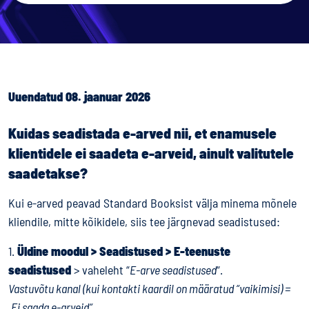
Uuendatud 08. jaanuar 2026
Kuidas seadistada e-arved nii, et enamusele
klientidele ei saadeta e-arveid, ainult valitutele
saadetakse?
Kui e-arved peavad Standard Booksist välja minema mõnele
kliendile, mitte kõikidele, siis tee järgnevad seadistused:
1.
Üldine moodul > Seadistused > E-teenuste
seadistused
> vaheleht “
E-arve seadistused
“.
Vastuvõtu kanal (kui kontakti kaardil on määratud “vaikimisi) =
„Ei saada e-arveid“
.