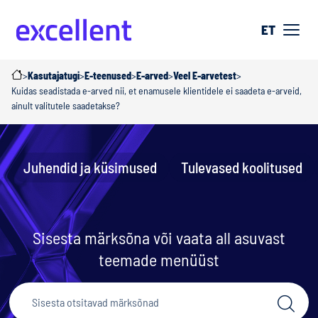
ET
>
Kasutajatugi
>
E-teenused
>
E-arved
>
Veel E-arvetest
>
Kuidas seadistada e-arved nii, et enamusele klientidele ei saadeta e-arveid,
ainult valitutele saadetakse?
Juhendid ja küsimused
Tulevased koolitused
Sisesta märksõna või vaata all asuvast
teemade menüüst