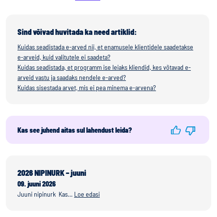
Sind võivad huvitada ka need artiklid:
Kuidas seadistada e-arved nii, et enamusele klientidele saadetakse
e-arveid, kuid valitutele ei saadeta?
Kuidas seadistada, et programm ise leiaks kliendid, kes võtavad e-
arveid vastu ja saadaks nendele e-arved?
Kuidas sisestada arvet, mis ei pea minema e-arvena?
Kas see juhend aitas sul lahendust leida?
2026 NIPINURK – juuni
09. juuni 2026
Juuni nipinurk Kas…
Loe edasi