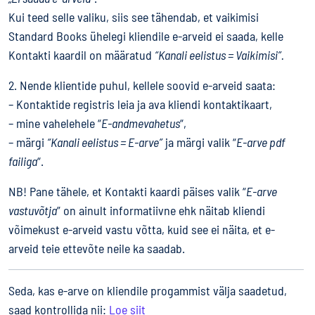
Kui teed selle valiku, siis see tähendab, et vaikimisi
Standard Books ühelegi kliendile e-arveid ei saada, kelle
Kontakti kaardil on määratud
“Kanali eelistus = Vaikimisi”.
2.
Nende klientide puhul, kellele soovid e-arveid saata:
– Kontaktide registris leia ja ava kliendi kontaktikaart,
– mine vahelehele “
E-andmevahetus
“,
– märgi
“Kanali eelistus = E-arve”
ja märgi valik “
E-arve pdf
failiga
“.
NB! Pane tähele, et Kontakti kaardi päises valik “
E-arve
vastuvõtja
” on ainult informatiivne ehk näitab kliendi
võimekust e-arveid vastu võtta, kuid see ei näita, et e-
arveid teie ettevõte neile ka saadab.
Seda, kas e-arve on kliendile progammist välja saadetud,
saad kontrollida nii:
Loe siit