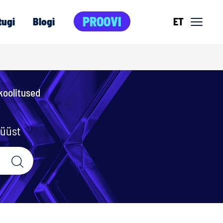
PROOVI
tugi
Blogi
ET
koolitused
nüüst