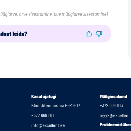
müügiarve, arve sisestamine, uue müügiarve sisestamine)
ndust leida?
Kasutajatugi
Müügiosakond
Klienditeenindus: E–R 9–17
+372 669 1113
+372 669 1111
myyk@excellent
Probleemid üh
info@excellent.ee