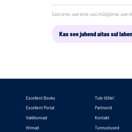
(uus arve, uue arve, uus müügiarve, uue 
Kas see juhend aitas sul lahe
Excellent Books
Tule tööle!
Excellent Portal
Partnerid
Valdkonnad
Kontakt
Hinnad
Tunnustused