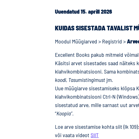
Uuendatud 15. aprill 2026
KUIDAS SISESTADA TAVALIST 
Moodul Müügiarved > Registrid >
Arve
Excellent Books pakub mitmeid võimal
Käsitsi arvet sisestades saad näiteks
klahvikombinatsiooni. Sama kombinats
koodi, Tasumistingimust
jm.
Uue müügiarve sisestamiseks klõpsa 
klahvikombinatsiooni Ctrl-N (Windows)
sisestatud arve, mille sarnast uut ar
“
Koopia”
.
Loe arve sisestamise kohta siit (lk 109)
või vaata videot
SIIT