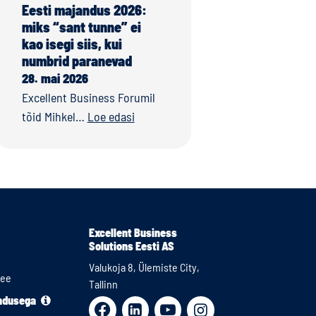
Eesti majandus 2026:
miks “sant tunne” ei
kao isegi siis, kui
numbrid paranevad
28. mai 2026
Excellent Business Forumil
tõid Mihkel…
Loe edasi
Excellent Business
Solutions Eesti AS
Valukoja 8, Ülemiste City,
.ee
Tallinn
endusega