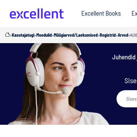
Excellent Books
Ex
>
Kasutajatugi
>
Moodulid
>
Müügiarved/Laekumised
>
Registrid
>
Arved
>
KUI
Juhendid 
Sise