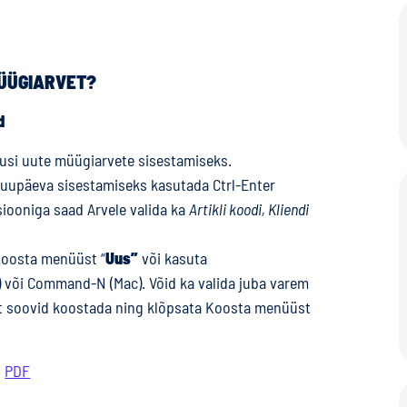
MÜÜGIARVET?
d
usi uute müügiarvete sisestamiseks.
 kuupäeva sisestamiseks kasutada Ctrl-Enter
iooniga saad Arvele valida ka
Artikli koodi, Kliendi
Koosta menüüst “
Uus”
või kasuta
 või Command-N (Mac). Võid ka valida juba varem
vet soovid koostada ning klõpsata Koosta menüüst
:
PDF