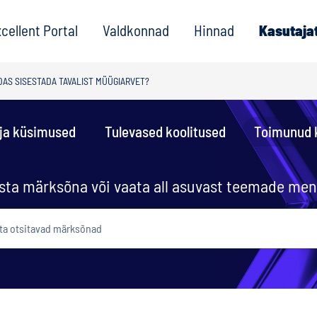
cellent Portal
Valdkonnad
Hinnad
Kasutaja
DAS SISESTADA TAVALIST MÜÜGIARVET?
ja küsimused
Tulevased koolitused
Toimunud 
sta märksõna või vaata all asuvast teemade me