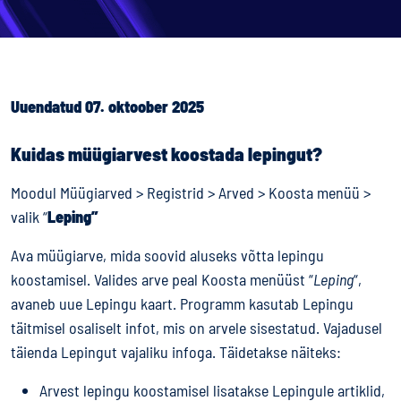
Uuendatud 07. oktoober 2025
Kuidas müügiarvest koostada lepingut?
Moodul Müügiarved > Registrid > Arved > Koosta menüü >
valik “
Leping”
Ava müügiarve, mida soovid aluseks võtta lepingu
koostamisel. Valides arve peal Koosta menüüst “
Leping
“,
avaneb uue Lepingu kaart. Programm kasutab Lepingu
täitmisel osaliselt infot, mis on arvele sisestatud. Vajadusel
täienda Lepingut vajaliku infoga. Täidetakse näiteks:
Arvest lepingu koostamisel lisatakse Lepingule artiklid,