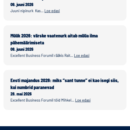
09. juuni 2026
Juuni nipinurk Kas…
Loe edasi
Müük 2026: värske vaatenurk aitab müüa ilma
pähemäärimiseta
08. juuni 2026
Excellent Business Forumil rääkis Rait…
Loe edasi
Eesti majandus 2026: miks “sant tunne” ei kao isegi siis,
kui numbrid paranevad
28. mai 2026
Excellent Business Forumil tõid Mihkel…
Loe edasi