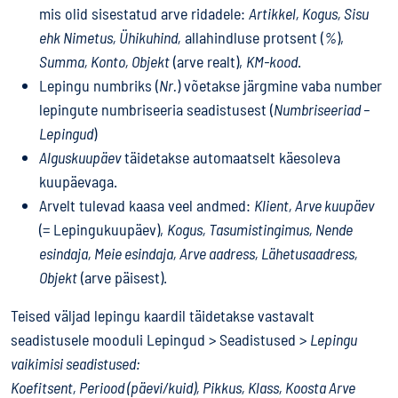
mis olid sisestatud arve ridadele:
Artikkel, Kogus, Sisu
ehk Nimetus, Ühikuhind,
allahindluse protsent (
%
),
Summa, Konto, Objekt
(arve realt),
KM-kood
.
Lepingu numbriks (
Nr.
) võetakse järgmine vaba number
lepingute numbriseeria seadistusest (
Numbriseeriad –
Lepingud
)
Alguskuupäev
täidetakse automaatselt käesoleva
kuupäevaga.
Arvelt tulevad kaasa veel andmed:
Klient, Arve kuupäev
(= Lepingukuupäev),
Kogus, Tasumistingimus, Nende
esindaja, Meie esindaja, Arve aadress, Lähetusaadress,
Objekt
(arve päisest).
Teised väljad lepingu kaardil täidetakse vastavalt
seadistusele mooduli Lepingud > Seadistused >
Lepingu
vaikimisi seadistused:
Koefitsent, Periood (päevi/kuid), Pikkus, Klass, Koosta Arve