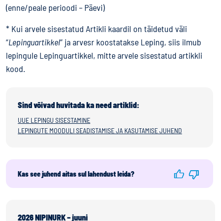
(enne/peale perioodi – Päevi)
* Kui arvele sisestatud Artikli kaardil on täidetud väli
“
Lepinguartikkel
” ja arvesr koostatakse Leping, siis ilmub
lepingule Lepinguartikkel, mitte arvele sisestatud artikkli
kood.
Sind võivad huvitada ka need artiklid:
UUE LEPINGU SISESTAMINE
LEPINGUTE MOODULI SEADISTAMISE JA KASUTAMISE JUHEND
Kas see juhend aitas sul lahendust leida?
2026 NIPINURK – juuni