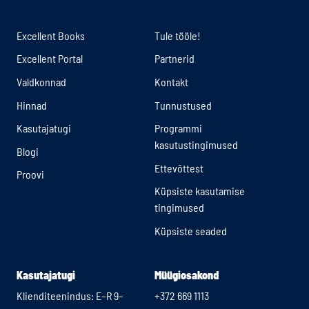
Excellent Books
Tule tööle!
Excellent Portal
Partnerid
Valdkonnad
Kontakt
Hinnad
Tunnustused
Kasutajatugi
Programmi
kasutustingimused
Blogi
Ettevõttest
Proovi
Küpsiste kasutamise
tingimused
Küpsiste seaded
Kasutajatugi
Müügiosakond
Klienditeenindus: E–R 9–
+372 669 1113