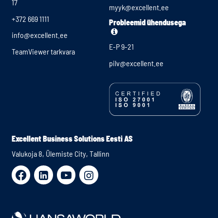
17
myyk@excellent.ee
+372 669 1111
Probleemid ühendusega
info@excellent.ee
E-P 9-21
TeamViewer tarkvara
pilv@excellent.ee
Excellent Business Solutions Eesti AS
Valukoja 8, Ülemiste City, Tallinn