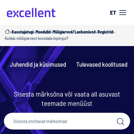
ET
>
Kasutajatugi
>
Moodulid
>
Müügiarved/Laekumised
>
Registrid
>
Kuidas müügiarvest koostada lepingut?
Juhendid ja küsimused
Tulevased koolitused
Sisesta märksõna või vaata all asuvast
teemade menüüst