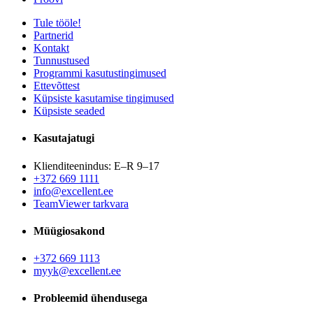
Tule tööle!
Partnerid
Kontakt
Tunnustused
Programmi kasutustingimused
Ettevõttest
Küpsiste kasutamise tingimused
Küpsiste seaded
Kasutajatugi
Klienditeenindus: E–R 9–17
+372 669 1111
info@excellent.ee
TeamViewer tarkvara
Müügiosakond
+372 669 1113
myyk@excellent.ee
Probleemid ühendusega