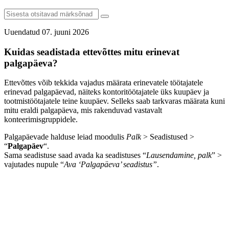
Uuendatud 07. juuni 2026
Kuidas seadistada ettevõttes mitu erinevat
palgapäeva?
Ettevõttes võib tekkida vajadus määrata erinevatele töötajatele
erinevad palgapäevad, näiteks kontoritöötajatele üks kuupäev ja
tootmistöötajatele teine kuupäev. Selleks saab tarkvaras määrata kuni
mitu eraldi palgapäeva, mis rakenduvad vastavalt
konteerimisgruppidele.
Palgapäevade halduse leiad moodulis
Palk
> Seadistused >
“
Palgapäev
“.
Sama seadistuse saad avada ka seadistuses “
Lausendamine, palk
” >
vajutades nupule “
Ava ‘Palgapäeva’ seadistus”
.