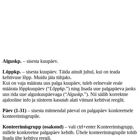
Alguskp.
– sisesta kuupäev.
Lõppkp.
– sisesta kuupäev. Täida ainult juhul, kui on teada
kehtivuse lõpp. Muidu jäta tühjaks.
Kui on vaja määrata uus palga kuupäev, tuleb eelnevale reale
määrata lõppkuupäev (“
Lõppkp
.”) ning lisada uue palgapäeva jaoks
uus rida uue alguskuupäevaga (“
Alguskp
.”). Nii säilib korrektne
ajalooline info ja süsteem kasutab alati viimast kehtivat reeglit.
Päev (1-31)
– sisesta mitmendal päeval on palgapäev konkreetsele
konteerimisgrupile.
Konteerimisgrupp (osakond)
– vali ctrl+enter Konteerimisgrupp,
millele konkreetne palgapäev kehtib. Ühele konteerimisgrupile tohib
lisada ühe kehtiva reegli.