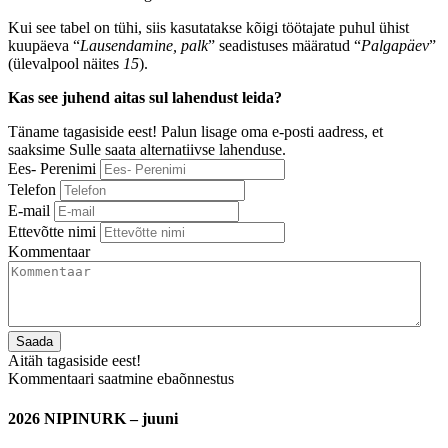
Kui see tabel on tühi, siis kasutatakse kõigi töötajate puhul ühist
kuupäeva “
Lausendamine, palk
” seadistuses määratud “
Palgapäev
”
(ülevalpool näites
15
).
Kas see juhend aitas sul lahendust leida?
Täname tagasiside eest! Palun lisage oma e-posti aadress, et
saaksime Sulle saata alternatiivse lahenduse.
Ees- Perenimi
Telefon
E-mail
Ettevõtte nimi
Kommentaar
Saada
Aitäh tagasiside eest!
Kommentaari saatmine ebaõnnestus
2026 NIPINURK – juuni