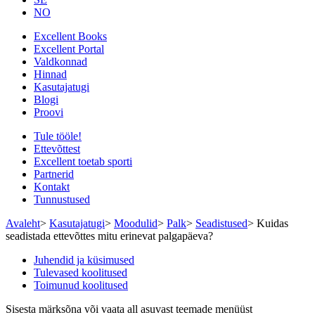
NO
Excellent Books
Excellent Portal
Valdkonnad
Hinnad
Kasutajatugi
Blogi
Proovi
Tule tööle!
Ettevõttest
Excellent toetab sporti
Partnerid
Kontakt
Tunnustused
Avaleht
>
Kasutajatugi
>
Moodulid
>
Palk
>
Seadistused
>
Kuidas
seadistada ettevõttes mitu erinevat palgapäeva?
Juhendid ja küsimused
Tulevased koolitused
Toimunud koolitused
Sisesta märksõna või vaata all asuvast teemade menüüst