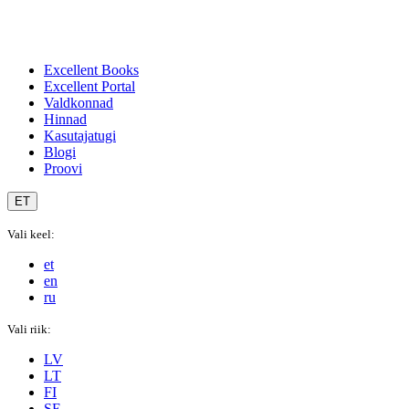
Excellent Books
Excellent Portal
Valdkonnad
Hinnad
Kasutajatugi
Blogi
Proovi
ET
Vali keel:
et
en
ru
Vali riik:
LV
LT
FI
SE