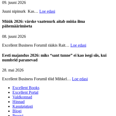
09. juuni 2026
Juuni nipinurk Kas…
Loe edasi
Müük 2026: värske vaatenurk aitab müüa ilma
pähemäärimiseta
08. juuni 2026
Excellent Business Forumil rääkis Rait…
Loe edasi
Eesti majandus 2026: miks “sant tunne” ei kao isegi siis, kui
numbrid paranevad
28. mai 2026
Excellent Business Forumil tõid Mihkel…
Loe edasi
Excellent Books
Excellent Portal
Valdkonnad
Hinnad
Kasutajatugi
Blogi
Proovi