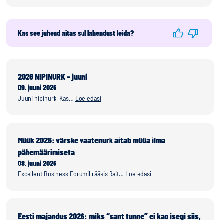
Kas see juhend aitas sul lahendust leida?
2026 NIPINURK – juuni
09. juuni 2026
Juuni nipinurk Kas…
Loe edasi
Müük 2026: värske vaatenurk aitab müüa ilma
pähemäärimiseta
08. juuni 2026
Excellent Business Forumil rääkis Rait…
Loe edasi
Eesti majandus 2026: miks “sant tunne” ei kao isegi siis,