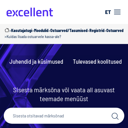
ET
>
Kasutajatugi
>
Moodulid
>
Ostuarved/Tasumised
>
Registrid
>
Ostuarved
>
Kuidas lisada ostuarvele kassa-ale?
Juhendid ja küsimused
Tulevased koolitused
Sisesta märksõna või vaata all asuvast
teemade menüüst