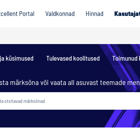
cellent Portal
Valdkonnad
Hinnad
Kasutaja
ja küsimused
Tulevased koolitused
Toimunud 
sta märksõna või vaata all asuvast teemade me