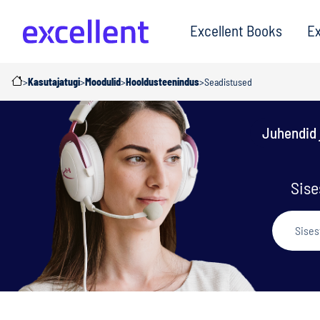
Excellent Books
Ex
>
Kasutajatugi
>
Moodulid
>
Hooldusteenindus
>
Seadistused
Juhendid 
Sise