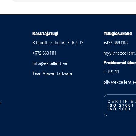
Kasutajatugi
Müügiosakond
Klienditeenindus: E–R 9–17
+372 669 1113
+372 669 1111
myyk@excellent
Probleemid üh
info@excellent.ee
E-P 9-21
TeamViewer tarkvara
pilv@excellent.e
e