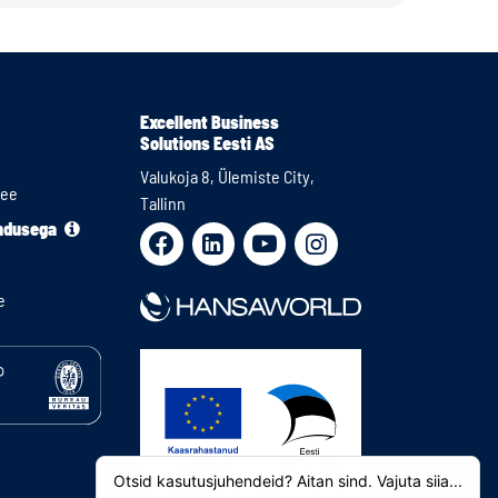
Excellent Business
Solutions Eesti AS
Valukoja 8, Ülemiste City,
.ee
Tallinn
endusega
e