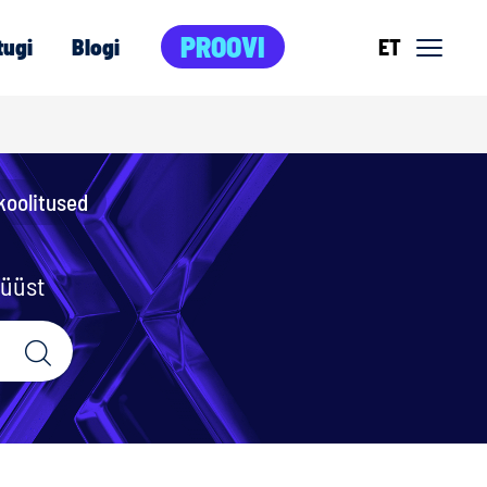
PROOVI
tugi
Blogi
ET
koolitused
nüüst