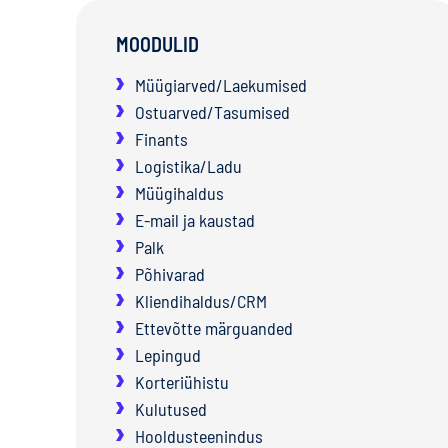
MOODULID
Müügiarved/Laekumised
Ostuarved/Tasumised
Finants
Logistika/Ladu
Müügihaldus
E-mail ja kaustad
Palk
Põhivarad
Kliendihaldus/CRM
Ettevõtte märguanded
Lepingud
Korteriühistu
Kulutused
Hooldusteenindus