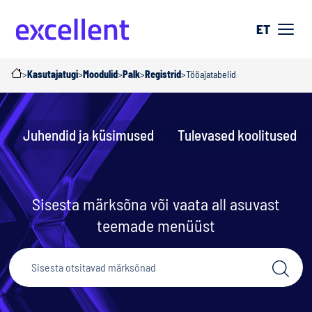
ET
>
Kasutajatugi
>
Moodulid
>
Palk
>
Registrid
>
Tööajatabelid
Juhendid ja küsimused
Tulevased koolitused
Sisesta märksõna või vaata all asuvast
teemade menüüst