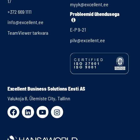
17
myyk@excellent.ee
+372 669 1111
Probleemid ühendusega
info@excellent.ee
E-P 9-21
TeamViewer tarkvara
pilv@excellent.ee
Excellent Business Solutions Eesti AS
Valukoja 8, Ülemiste City, Tallinn