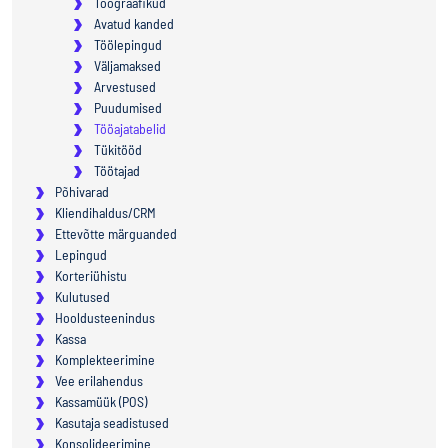
Töögraafikud
Avatud kanded
Töölepingud
Väljamaksed
Arvestused
Puudumised
Tööajatabelid
Tükitööd
Töötajad
Põhivarad
Kliendihaldus/CRM
Ettevõtte märguanded
Lepingud
Korteriühistu
Kulutused
Hooldusteenindus
Kassa
Komplekteerimine
Vee erilahendus
Kassamüük (POS)
Kasutaja seadistused
Konsolideerimine