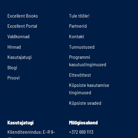
Excellent Books
Tule tööle!
Excellent Portal
Partnerid
Valdkonnad
Kontakt
Hinnad
Tunnustused
Kasutajatugi
Programmi
kasutustingimused
Blogi
Ettevõttest
Proovi
Küpsiste kasutamise
tingimused
Küpsiste seaded
Kasutajatugi
Müügiosakond
Klienditeenindus: E–R 9–
+372 669 1113