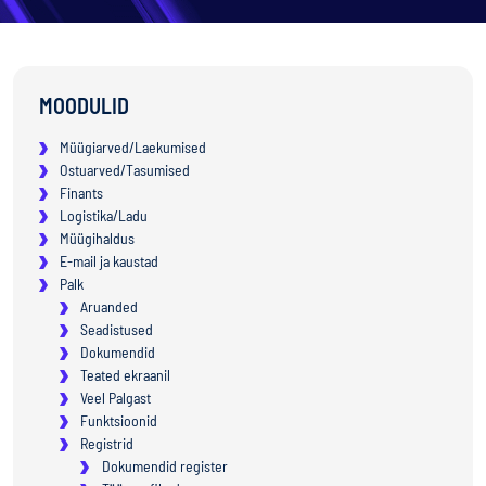
MOODULID
Müügiarved/Laekumised
Ostuarved/Tasumised
Finants
Logistika/Ladu
Müügihaldus
E-mail ja kaustad
Palk
Aruanded
Seadistused
Dokumendid
Teated ekraanil
Veel Palgast
Funktsioonid
Registrid
Dokumendid register