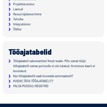
Projektiarvestus
Laenud
Ressursiplaneerimine
Tehnika
Integratsioon
Üldine
Tööajatabelid
Tööajatabeli salvestamisel ilmub teade: Mitu samat tüüpi
tööajatabelit samas perioodis ei ole lubatud. Arvestuse kaarti ei
koostatud.
Kas tööajatabelid saab koostada automaatselt?
KUIDAS TÄITA TÖÖAJATABELIT?
PALGA MOODULI REGISTRID